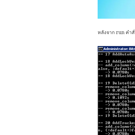
หลังจาก run คำสั