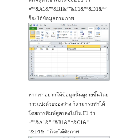
=””&A1&””&B1&””&C1&””&D1&””
ก็จะได้ข้อมูลตามภาพ
หากเราอยากให้ข้อมูลนั้นดูง่ายขึ้นโดย
การแบ่งด้วยช่องว่าง ก็สามารถทำได้
โดยการพิมพ์สูตรลงไปใน F1 ว่า
=””&A1&” “&B1&” “&C1&”
“&D1&”” ก็จะได้ดังภาพ