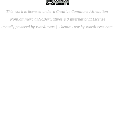
This work is licensed under a
Creative Commons Attribution-
NonCommercial-NoDerivatives 4.0 International License
Proudly powered by WordPress
|
Theme: Hew by
WordPress.com
.