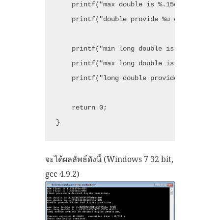
    printf("max double is %.15e\n", DBL_MA
    printf("double provide %u decimal digi
    printf("min long double is %.18Le\n", 
    printf("max long double is %.18Le\n", 
    printf("long double provide %u decimal
    return 0;

จะได้ผลลัพธ์ดังนี้ (Windows 7 32 bit,
gcc 4.9.2)