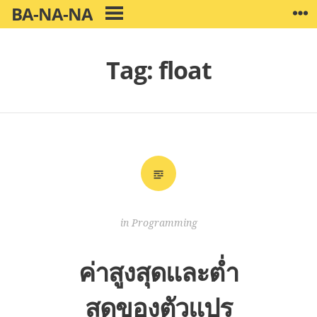
Skip
BA-NA-NA
W
PRIMARY
to
MENU
content
Tag:
float
in
Programming
ค่าสูงสุดและต่ำ
สุดของตัวแปร