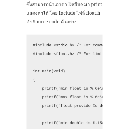
ซึ่งสามารถนำเอาค่า Define มา print
แสดงค่าได้ โดย Include ไฟล์ float.h
ดัง Source code ตัวอย่าง
#include <stdio.h> /* For command line inp
#include <float.h> /* For limits on floati
int main(void)

{

    printf("min float is %.6e\n", FLT_MIN)
    printf("max float is %.6e\n", FLT_MAX)
    printf("float provide %u decimal digit
    printf("min double is %.15e\n",DBL_MIN