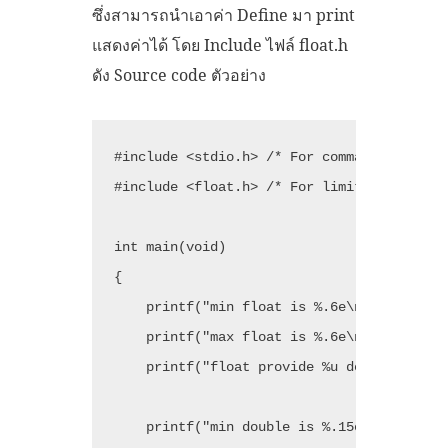
ซึ่งสามารถนำเอาค่า Define มา print
แสดงค่าได้ โดย Include ไฟล์ float.h
ดัง Source code ตัวอย่าง
#include <stdio.h> /* For command line inp
#include <float.h> /* For limits on floati
int main(void)

{

    printf("min float is %.6e\n", FLT_MIN)
    printf("max float is %.6e\n", FLT_MAX)
    printf("float provide %u decimal digit
    printf("min double is %.15e\n",DBL_MIN