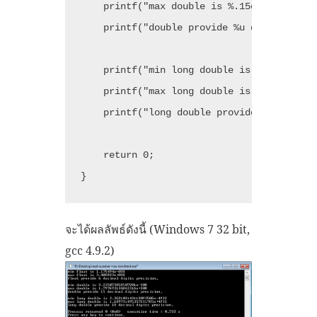
    printf("max double is %.15e\n", DBL_MA
    printf("double provide %u decimal digi
    printf("min long double is %.18Le\n", 
    printf("max long double is %.18Le\n", 
    printf("long double provide %u decimal
    return 0;

จะได้ผลลัพธ์ดังนี้ (Windows 7 32 bit,
gcc 4.9.2)