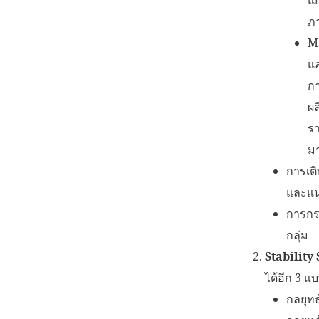
ภา
M
แล
กา
ผล
รา
มา
การเต
และแนว
การกระ
กลุ่ม
Stability
ได้อีก 3 แบ
กลยุทธ