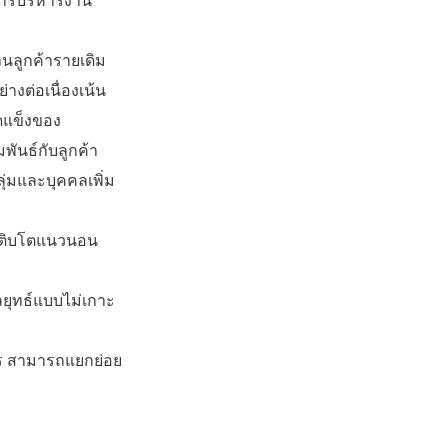
นลูกค้ารายเดิม
างต่อเนื่องเน้น
ุดแข็งของ
พันธ์กับลูกค้า
่มและบุคคลเพิ่ม
รเติบโตแนวนอน
ลยุทธ์แบบไม่เกาะ
กำไร สามารถแยกย่อย