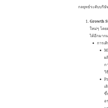
กลยุทธ์ระดับบริษั
Growth St
ใหม่ๆ โดยม
ได้อีกมาก
การเต
M
ผล
กา
วิ
Pr
เด
ขึ
อร
แ