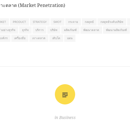
จาะตลาด (Market Penetration)
RKET
PRODUCT
STRATEGY
SWOT
กระจาย
กลยุทธ์
กลยุทธ์ระดับบริษัท
ัวอย่างธุรกิจ
ธุรกิจ
บริการ
บริษัท
ผลิตภัณฑ์
พัฒนาตลาด
พัฒนาผลิตภัณฑ์
องค์กร
เครื่องมือ
เจาะตลาด
เติบโต
แผน
in
Business