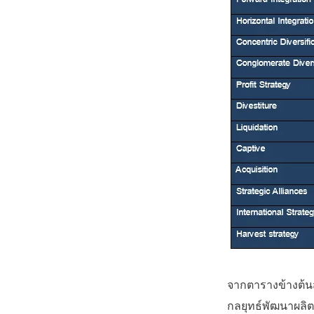
จากตารางข้างต้นส
กลยุทธ์พัฒนาผลิ