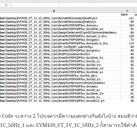
บ Code ระหว่าง 2 โปรเจคว่ามีความแตกต่างกันยังไงบ้าง สมมติว่า
_50Hz_1 และ EVM430_CT_1V_1C_50Hz_2 ก็สามารถใช้คำสั่งได