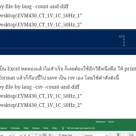
by-file-by-lang –count-and-diff
\Desktop\EVM430_CT_1V_1C_50Hz_1”
\Desktop\EVM430_CT_1V_1C_50Hz_2”
็น Excel ทดลองแล้วไม่สำเร็จ ก็เลยต้องใช้อีกวีธีหนึ่งคือ ให้ prin
ormat แล้วก็ก๊อปปี้ไป save เป็น csv เอง โดยใช้คำสั่งดังนี้
by-file-by-lang –csv –count-and-diff
\Desktop\EVM430_CT_1V_1C_50Hz_1”
\Desktop\EVM430_CT_1V_1C_50Hz_2”