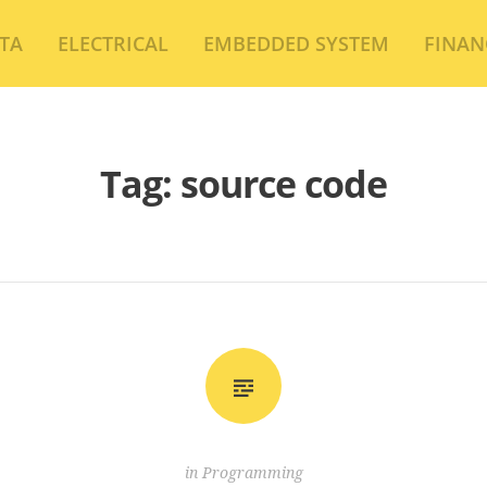
TA
ELECTRICAL
EMBEDDED SYSTEM
FINAN
Tag:
source code
in
Programming