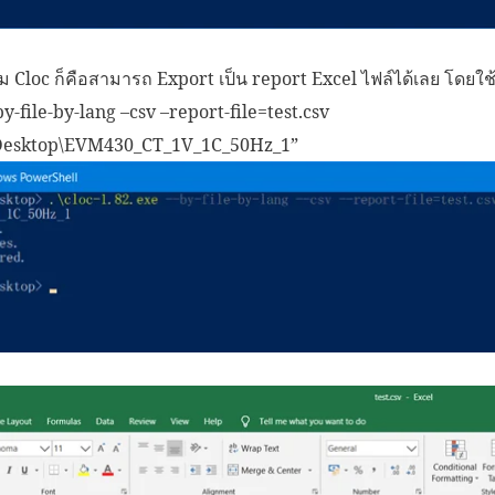
 Cloc ก็คือสามารถ Export เป็น report Excel ไฟล์ได้เลย โดยใช้ค
by-file-by-lang –csv –report-file=test.csv
\Desktop\EVM430_CT_1V_1C_50Hz_1”