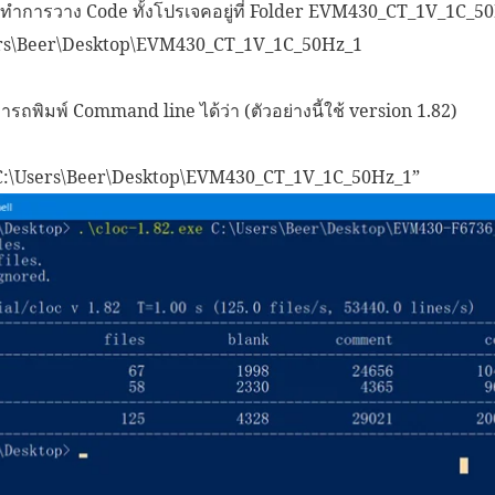
ทำการวาง Code ทั้งโปรเจคอยู่ที่ Folder EVM430_CT_1V_1C_50H
Users\Beer\Desktop\EVM430_CT_1V_1C_50Hz_1
ารถพิมพ์ Command line ได้ว่า (ตัวอย่างนี้ใช้ version 1.82)
 “C:\Users\Beer\Desktop\EVM430_CT_1V_1C_50Hz_1”