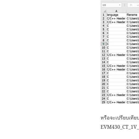
หรือจะเปรียบเทีย
EVM430_CT_1V_1C