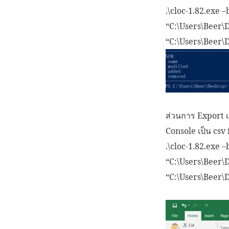
.\cloc-1.82.exe –
“C:\Users\Beer
“C:\Users\Beer
ส่วนการ Export เป
Console เป็น csv f
.\cloc-1.82.exe –
“C:\Users\Beer
“C:\Users\Beer