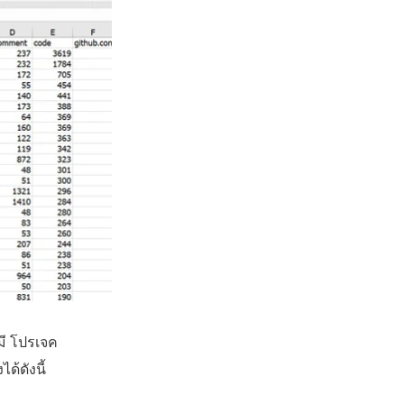
มี โปรเจค
้ดังนี้