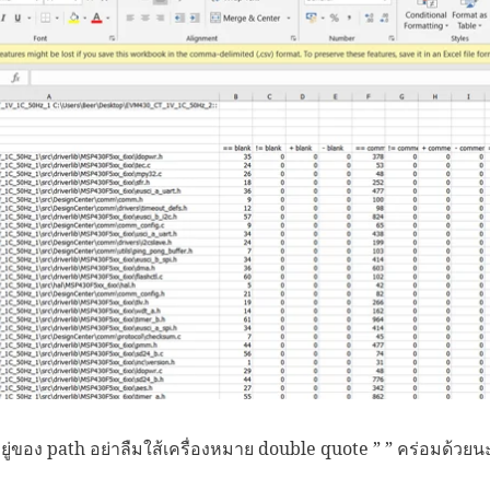
ี่อยู่ของ path อย่าลืมใส้เครื่องหมาย double quote ” ” คร่อมด้วยน