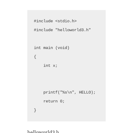
#include <stdio.h>

#include "helloworld3.h"

int main (void)

{

    int x;

    printf("%s\n", HELLO);

    return 0;

helloworld3.h