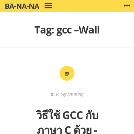
Skip
BA-NA-NA
W
PRIMARY
to
MENU
content
Tag:
gcc –Wall
in
Programming
วิธีใช้ GCC กับ
ภาษา C ด้วย -