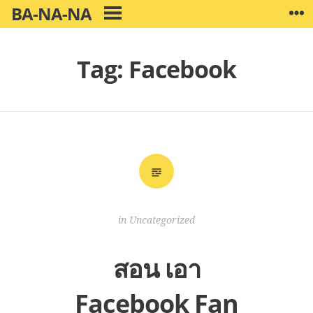
Skip
BA-NA-NA
W
PRIMARY
to
MENU
content
Tag:
Facebook
in
Uncategorized
สอน เอา
Facebook Fan