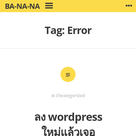
Skip
BA-NA-NA
W
PRIMARY
to
MENU
content
Tag:
Error
in
Uncategorized
ลง wordpress
ใหม่แล้วเจอ