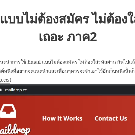
แบบไม่ต้องสมัคร ไม่ต้องใส
เถอะ ภาค2
แนะนำการใช้ Email แบบไม่ต้องสมัคร ไม่ต้องใส่รหัสผ่าน กันไปแล้ว ค
ต์หนึ่งที่อยากจะแนะนำและเพื่อนๆควรจะจำเอาไว้อีกเว็บหนึ่งนั้นก
p.cc/
)