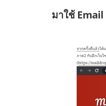
มาใช้ Email 
จากครั้งที่แล้ว
ได้
ภาค2 กับอีกเว็บไซ
(
https://maildro