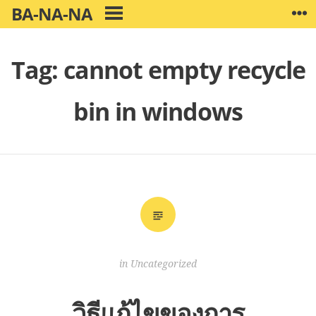
Skip
BA-NA-NA
W
PRIMARY
to
MENU
content
Tag:
cannot empty recycle
bin in windows
in
Uncategorized
วิธีแก้ไขของการ