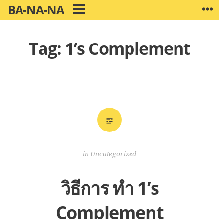
Skip
BA-NA-NA
W
PRIMARY
to
MENU
content
Tag:
1’s Complement
in
Uncategorized
วิธีการ ทำ 1’s
Complement