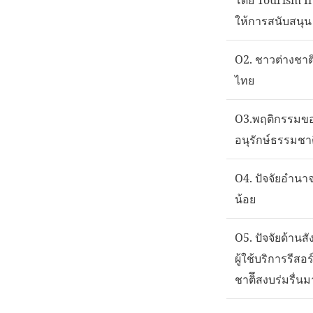
ให้การสนับสนุน
O2. ชาวต่างชา
ไทย
O3.พฤติกรรมของน
อนุรักษ์ธรรมชา
O4. ปัจจัยอำนาจต
น้อย
O5. ปัจจัยด้านส
ผู้ใช้บริการรีสอ
ชาติึสงบร่มรื่นม