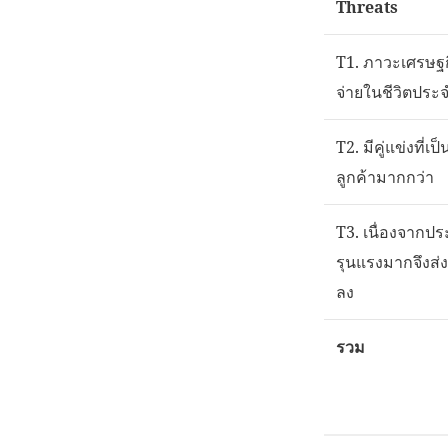
Threats
T1. ภาวะเศรษฐก
จ่ายในชีวิตประ
T2. มีคู่แข่งที่เป
ลูกค้ามากกว่า
T3. เนื่องจากปร
รุนแรงมากจึงส่
ลง
รวม