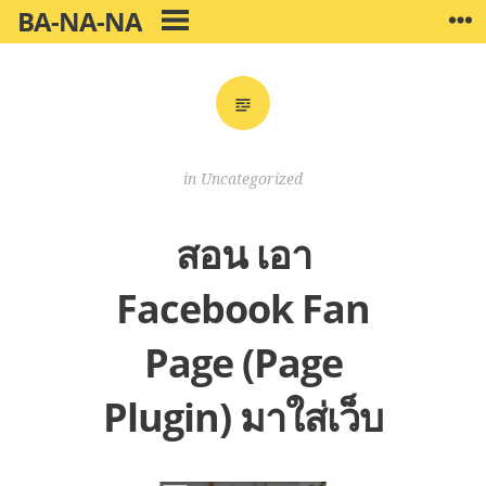
Skip
BA-NA-NA
W
PRIMARY
to
MENU
content
in
Uncategorized
สอน เอา
Facebook Fan
Page (Page
Plugin) มาใส่เว็บ