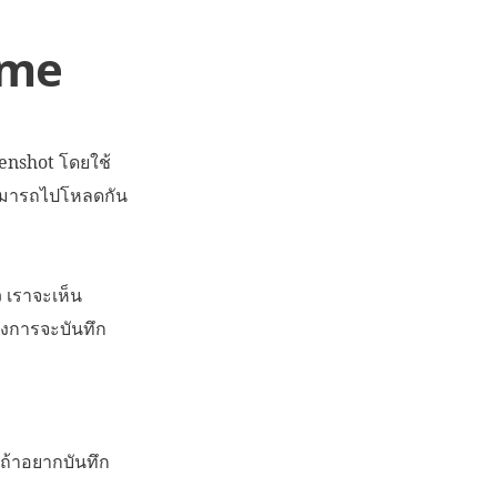
ome
reenshot โดยใช้
สามารถไปโหลดกัน
 เราจะเห็น
้องการจะบันทึก
นถ้าอยากบันทึก