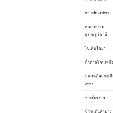
กาแฟดอยช้าง
หอยนางรม
สุราษฎร์ธานี
ไข่เค็มไชยา
น้ำตาลโตนดเมื
ขนมหม้อแกงเมื
เพชร
ชาเชียงราย
ข้าวแต๋นลำปาง