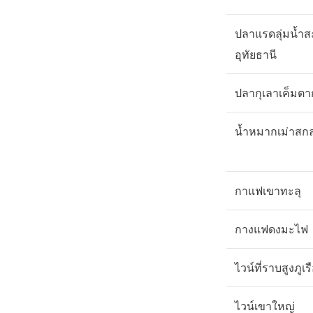
ปลาแรดลุ่มน้ำส
อุทัยธานี
ปลากุเลาเค็มต
น้ำหมากเม่าส
กาแฟเขาทะลุ
กางแฟดงมะไฟ
ไวน์ที่ราบสูงภูเร
ไวน์เขาใหญ่