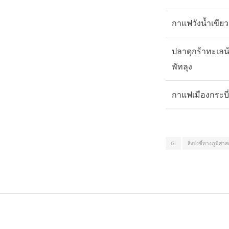
กาแฟวังน้ำเขียว
ปลาดุกร้าทะเลน
พัทลุง
กาแฟเมืองกระบี่
GI
สิ่งบ่งชี้ทางภูมิศาส