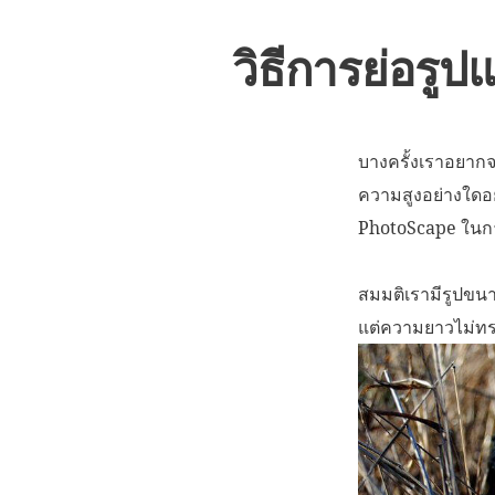
วิธีการย่อร
บางครั้งเราอยาก
ความสูงอย่างใดอย
PhotoScape ในกา
สมมติเรามีรูปขน
แต่ความยาวไม่ทรา