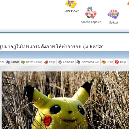
้รูปมาอยู่ในโปรแกรมดังภาพ ให้ทำการกด ปุ่ม Resize