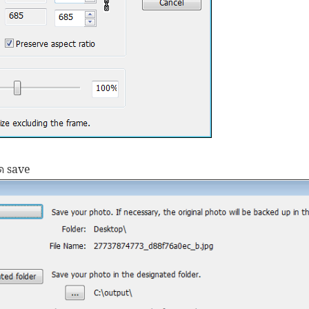
ด save