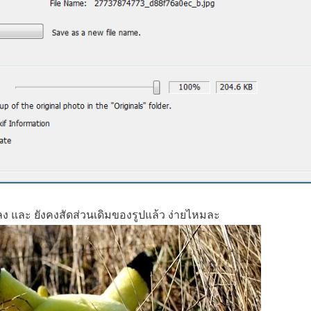
่อลง และ ยังคงสัดส่วนเดิมของรูปแล้ว ง่ายไหมละ