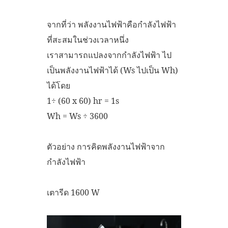
จากที่ว่า พลังงานไฟฟ้าคือกำลังไฟฟ้า
ที่สะสมในช่วงเวลาหนึ่ง
เราสามารถแปลงจากกำลังไฟฟ้า ไป
เป็นพลังงานไฟฟ้าได้ (Ws ไปเป็น Wh)
ได้โดย
1÷ (60 x 60) hr = 1s
Wh = Ws ÷ 3600
ตัวอย่าง การคิดพลังงานไฟฟ้าจาก
กำลังไฟฟ้า
เตารีด 1600 W