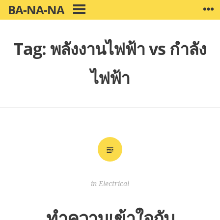
Skip
BA-NA-NA
W
PRIMARY
to
MENU
content
Tag:
พลังงานไฟฟ้า vs กำลัง
ไฟฟ้า
in
Electrical
ทำความเข้าใจกับ