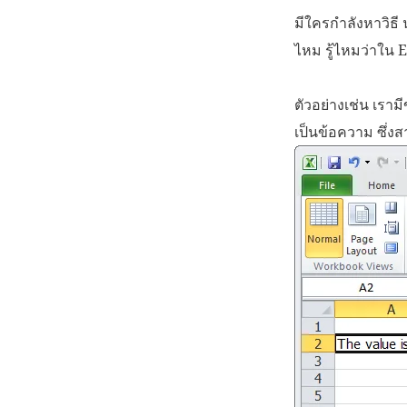
มีใครกำลังหาวิธี นำ
ไหม รู้ไหมว่าใน E
ตัวอย่างเช่น เราม
เป็นข้อความ ซึ่ง