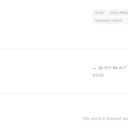
EXCEL
EXCEL ดึงข้
MICROSOFT OFFICE
POST
ปุ่ม KEY ลัด A
NAVIGATION
EXCEL
This work is licensed un