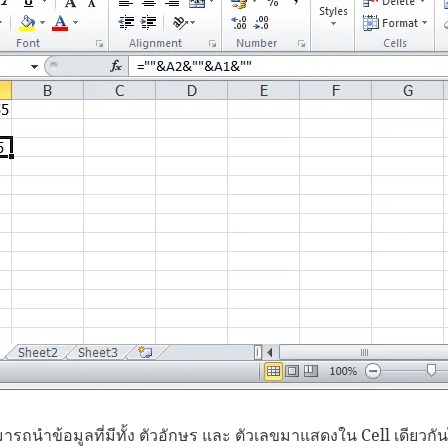
ามารถนำข้อมูลที่มีทั้ง ตัวอักษร และ ตัวเลขมาแสดงใน Cell เดียวกัน