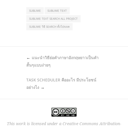
SUBLIME
SUBLIME TEXT
SUBLIME TEXT SEARCH ALL PROJECT
SUBLIME วิธี SEARCH ทั้งโปรเจค
POST
แนะนำวิธีย่อคำภาษาอังกฤษยาวเป็นคำ
NAVIGATION
สั้นๆแบบง่ายๆ
TASK SCHEDULER คืออะไร มีประโยชน์
อย่างไง
This work is licensed under a
Creative Commons Attribution-