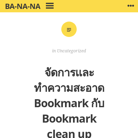
Skip
BA-NA-NA
W
PRIMARY
to
MENU
content
in
Uncategorized
จัดการและ
ทำความสะอาด
Bookmark กับ
Bookmark
clean up