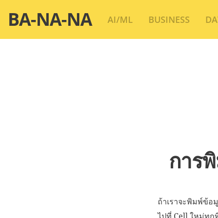
Skip
BA-NA-NA
AI/ML
BUSINESS
DA
to
content
การพิ
ถ้าเราจะพิมพ์ข้อม
ไปที่ Cell ใหม่ท