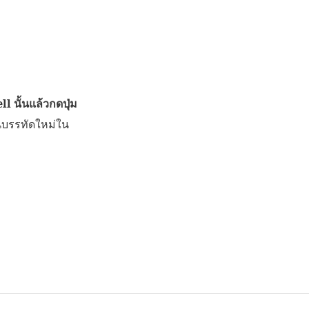
l นั้นแล้วกดปุ่ม
นบรรทัดใหม่ใน