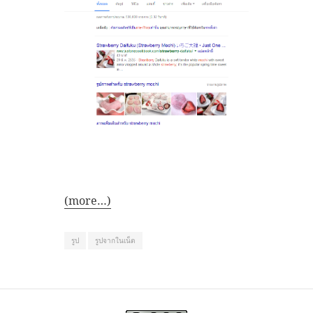
(more…)
รูป
รูปจากในเน็ต