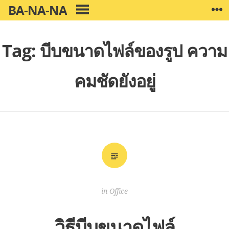
Skip
BA-NA-NA
W
PRIMARY
to
MENU
content
Tag:
บีบขนาดไฟล์ของรูป ความ
คมชัดยังอยู่
in
Office
วิธีบีบขนาดไฟล์